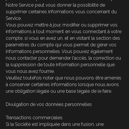
Notre Service peut vous donner la possibilité de
Chausses
A propos de nous
supprimer certaines informations vous concernant du
Vêtements
Commentaires
Service.
Vous pouvez mettre à jour, modifier ou supprimer vos
Sangles de wakeboard
FAQ
informations à tout moment en vous connectant à votre
compte, si vous en avez un, et en visitant la section des
Contactez
CONTACT US
paramètres du compte qui vous permet de gérer vos
Politique de confidentialité
informations personnelles. Vous pouvez également
© 2026 — WHYNOT Wakeboard
nous contacter pour demander l'accès, la correction ou
la suppression de toute information personnelle que
vous nous avez fournie.
Veuillez toutefois noter que nous pouvons être amenés
à conserver certaines informations lorsque nous avons
une obligation légale ou une base légale de le faire.
Divulgation de vos données personnelles
Transactions commerciales
Si la Société est impliquée dans une fusion, une