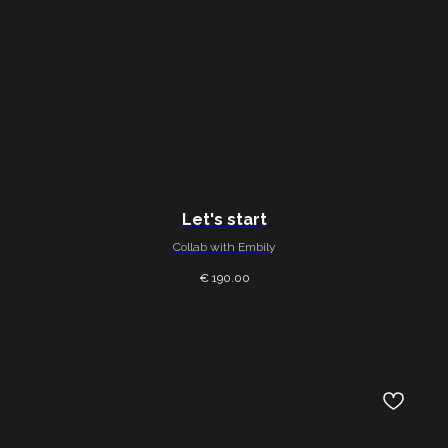
Let's start
Collab with Embily
€ 190.00