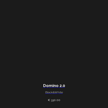
สินค้า
เกี่ยวกับเรา
การผูกเวคบอร์ด
เกี่ยวกับเรา
บทวิจารณ์
เสื้อผ้า
FAQ
สายรัด
การติดต่อ
นโยบายการคืน
สินค้า
การส่ง
Domino 2.0
Black&White
นโยบายความเป็นส่วนตัว
€ 330.00
© 2026 — WHYNOT Wakeboard