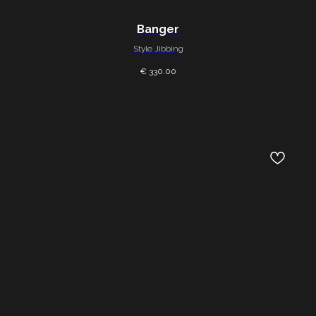
Contactos
Banger
Privacy Policy
© 2026 — WHYNOT Wakeboard
Style Jibbing
€ 330.00