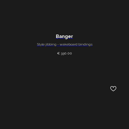
Banger
Style jibbing - wakeboard bindings
€ 330.00
PRODUKTY
O NAS
Wiazania wakeboardowe
O nas
Odziez do wakeboardu
Opinie
Paski do wiazan
FAQ
Łaczność
KONTAKT
Polityka prywatnosci
© 2026 — WHYNOT Wakeboard